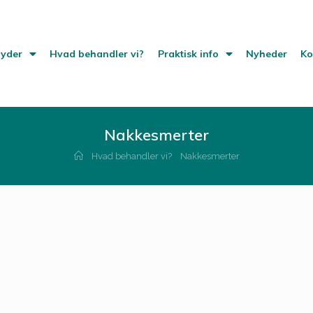
byder
Hvad behandler vi?
Praktisk info
Nyheder
Ko
Nakkesmerter
Hvad behandler vi?
Nakkesmerter