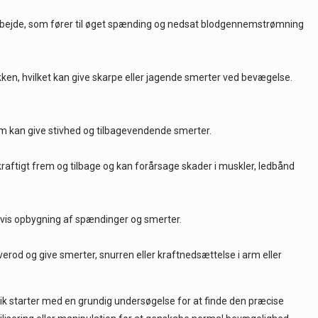
 arbejde, som fører til øget spænding og nedsat blodgennemstrømning
kken, hvilket kan give skarpe eller jagende smerter ved bevægelse.
om kan give stivhed og tilbagevendende smerter.
 kraftigt frem og tilbage og kan forårsage skader i muskler, ledbånd
advis opbygning af spændinger og smerter.
erod og give smerter, snurren eller kraftnedsættelse i arm eller
tik starter med en grundig undersøgelse for at finde den præcise