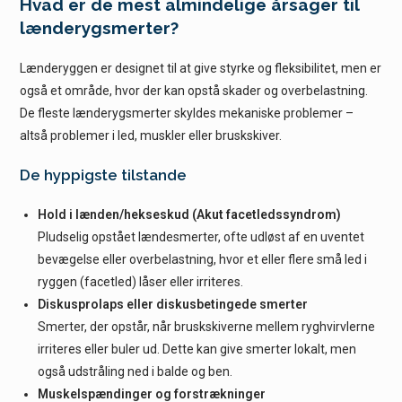
Hvad er de mest almindelige årsager til
lænderygsmerter?
Lænderyggen er designet til at give styrke og fleksibilitet, men er
også et område, hvor der kan opstå skader og overbelastning.
De fleste lænderygsmerter skyldes mekaniske problemer –
altså problemer i led, muskler eller bruskskiver.
De hyppigste tilstande
Hold i lænden/hekseskud (Akut facetledssyndrom)
Pludselig opstået lændesmerter, ofte udløst af en uventet
bevægelse eller overbelastning, hvor et eller flere små led i
ryggen (facetled) låser eller irriteres.
Diskusprolaps eller diskusbetingede smerter
Smerter, der opstår, når bruskskiverne mellem ryghvirvlerne
irriteres eller buler ud. Dette kan give smerter lokalt, men
også udstråling ned i balde og ben.
Muskelspændinger og forstrækninger